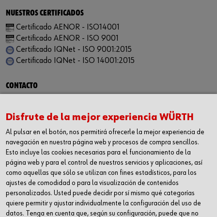
NUESTROS CERTIFICADOS
Certificado AENOR - ISO14001
Certificado AENOR - ISO 9001
Certificado IQNet - ISO 9001:2015
Certificado IQNet - ISO 14001:2015
CONTACTO
Würth Industria España, S.A.
Carrer dels Joiers, 21
Disfrute de la mejor experiencia WÜRTH
08184 Palau-solità i Plegamans
Al pulsar en el botón, nos permitirá ofrecerle la mejor experiencia de
Barcelona
navegación en nuestra página web y procesos de compra sencillos.
Inc. Reg. Merc. de Barcelona
Esto incluye las cookies necesarias para el funcionamiento de la
Tomo 31268
página web y para el control de nuestros servicios y aplicaciones, así
Folio 81
como aquellas que sólo se utilizan con fines estadísticos, para los
ajustes de comodidad o para la visualización de contenidos
Hoja B-192462 Incscrip. 1a
personalizados. Usted puede decidir por sí mismo qué categorías
CIF – A61818670
quiere permitir y ajustar individualmente la configuración del uso de
T +34 938.602.110
datos. Tenga en cuenta que, según su configuración, puede que no