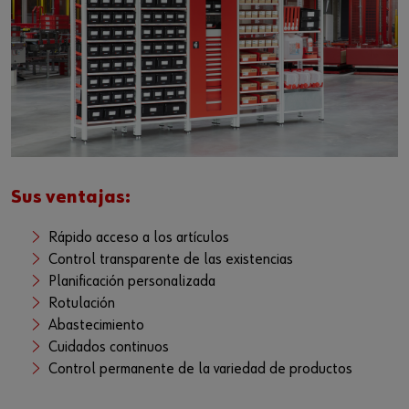
Iniciar sesión
Integración de proveedores
Piezas especiales
Noticias
Industrias
Descarga
o
Asesoria
Contacto
¿Le gustaría ser un cliente online?
Regístrese aquí en tres pasos sencillos para usar todas las
funciones de la tienda.
Sus ventajas:
Ventas solo para clientes empresariales
Rápido acceso a los artículos
Registrarse ahora
Control transparente de las existencias
Planificación personalizada
Rotulación
Abastecimiento
Cuidados continuos
Control permanente de la variedad de productos