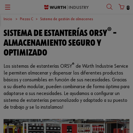
0
Inicio
Piezas C
Sistema de gestión de almacenes
Zurück
Zurück
Zurück
Zurück
Zurück
Zurück
Zurück
®
SISTEMA DE ESTANTERÍAS ORSY
–
Gestión de piezas C
Seguridad laboral
Calidad
Empresa
El trabajo perfecto
Español
Número de cliente
ALMACENAMIENTO SEGURO Y
Máxima seguridad
Productos químicos
Superficies
Centro logístico europeo
Oportunidades laborales
English
OPTIMIZADO
Número de socio
Sistema Kanban
Productos de aplicación específica
Internacional
®
Los sistemas de estanterías ORSY
de Würth Industrie Service
le permiten almacenar y dispensar los diferentes productos
Sistemas para los puestos de trabajo
Surtidos
Sostenibilidad
básicos y consumibles en función de sus necesidades. Gracias
Contraseña
a su diseño modular, pueden combinarse de forma óptima para
Aprovisionamiento electrónico
Elementos de fijación
Compliance
adaptarse a sus necesidades. Le ayudamos a configurar un
sistema de estanterías personalizado y adaptado a su puesto
Sistema de gestión de almacenes
Conjuntos
Eventos
de trabajo ¡y se lo instalamos!
¿Ha olvidado su contraseña?
Recordar datos de acceso
Gestión de materiales
Herramientas
Ferias