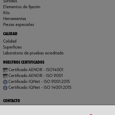
Surtidos
Elementos de fijación
Kits
Herramientas
Piezas especiales
CALIDAD
Calidad
Superficies
Laboratorio de pruebas acreditado
NUESTROS CERTIFICADOS
Certificado AENOR - ISO14001
Certificado AENOR - ISO 9001
Certificado IQNet - ISO 9001:2015
Certificado IQNet - ISO 14001:2015
CONTACTO
Würth Industria España, S.A.
Carrer dels Joiers, 21