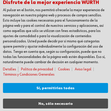
Disfrute de la mejor experiencia WÜRTH
08184 Palau-solità i Plegamans
Al pulsar en el botón, nos permitirá ofrecerle la mejor experiencia de
Barcelona
navegación en nuestra página web y procesos de compra sencillos.
Inc. Reg. Merc. de Barcelona
Esto incluye las cookies necesarias para el funcionamiento de la
Tomo 31268
página web y para el control de nuestros servicios y aplicaciones, así
Folio 81
como aquellas que sólo se utilizan con fines estadísticos, para los
ajustes de comodidad o para la visualización de contenidos
Hoja B-192462 Incscrip. 1a
personalizados. Usted puede decidir por sí mismo qué categorías
CIF – A61818670
quiere permitir y ajustar individualmente la configuración del uso de
T +34 938.602.110
datos. Tenga en cuenta que, según su configuración, puede que no
F +34 938.643.332
todas las funcionalidades de la página web estén disponibles. Eso sí,
naturalmente puede cambiar de decisión en cualquier momento.
industria@wurth-industria.es
Detalles
Política de privacidad
Cookies
Aviso legal
SÍGUENOS
Términos y Condiciones Generales
Linkedin
YouTube
Sí, permitirlas todas
MÁS INFORMACIÓN
Noticias
No, sólo necesario
Centro de descargas