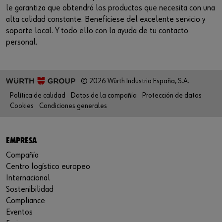
directamente en la plataforma del proveedor:
le garantiza que obtendrá los productos que necesita con una
https://youtu.be/3k8G4BvaDog
alta calidad constante. Benefíciese del excelente servicio y
soporte local. Y todo ello con la ayuda de tu contacto
personal.
© 2026 Würth Industria España, S.A.
Política de calidad
Datos de la compañía
Protección de datos
Cookies
Condiciones generales
EMPRESA
Compañía
Centro logístico europeo
Internacional
Sostenibilidad
Compliance
Eventos