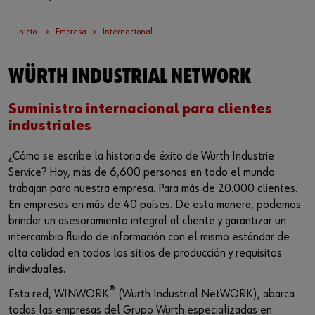
Iniciar sesión
Integración de proveedores
Piezas especiales
Noticias
Inicio
Empresa
Internacional
Industrias
Descarga
o
Asesoria
Contacto
WÜRTH INDUSTRIAL NETWORK
¿Le gustaría ser un cliente online?
Suministro internacional para clientes
Regístrese aquí en tres pasos sencillos para usar todas las
industriales
funciones de la tienda.
¿Cómo se escribe la historia de éxito de Würth Industrie
Ventas solo para clientes empresariales
Service? Hoy, más de 6,600 personas en todo el mundo
trabajan para nuestra empresa. Para más de 20.000 clientes.
Registrarse ahora
En empresas en más de 40 países. De esta manera, podemos
brindar un asesoramiento integral al cliente y garantizar un
intercambio fluido de información con el mismo estándar de
alta calidad en todos los sitios de producción y requisitos
individuales.
®
Esta red, WINWORK
(Würth Industrial NetWORK), abarca
todas las empresas del Grupo Würth especializadas en