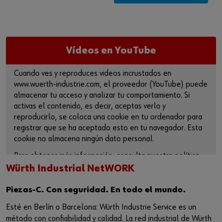
Vídeos en YouTube
Cuando ves y reproduces videos incrustados en
www.wuerth-industrie.com, el proveedor (YouTube) puede
almacenar tu acceso y analizar tu comportamiento. Si
activas el contenido, es decir, aceptas verlo y
reproducirlo, se coloca una cookie en tu ordenador para
registrar que se ha aceptado esto en tu navegador. Esta
cookie no almacena ningún dato personal.
Para obtener más información, consulta nuestra política
de privacidad y la página de cookies.
Würth Industrial NetWORK
ACTIVAR CONTENIDO
Piezas-C. Con seguridad. En todo el mundo.
Esté en Berlín o Barcelona: Würth Industrie Service es un
También puede utilizar este enlace para acceder al vídeo
método con confiabilidad y calidad. La red industrial de Würth