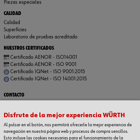
Piezas especiales
CALIDAD
Calidad
Superficies
Laboratorio de pruebas acreditado
NUESTROS CERTIFICADOS
Certificado AENOR - ISO14001
Certificado AENOR - ISO 9001
Certificado IQNet - ISO 9001:2015
Certificado IQNet - ISO 14001:2015
CONTACTO
Würth Industria España, S.A.
Carrer dels Joiers, 21
Disfrute de la mejor experiencia WÜRTH
08184 Palau-solità i Plegamans
Al pulsar en el botón, nos permitirá ofrecerle la mejor experiencia de
Barcelona
navegación en nuestra página web y procesos de compra sencillos.
Inc. Reg. Merc. de Barcelona
Esto incluye las cookies necesarias para el funcionamiento de la