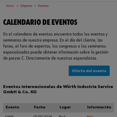
Iniciar sesión
Integración de proveedores
Piezas especiales
Noticias
Inicio
Empresa
Eventos
Industrias
Descarga
CALENDARIO DE EVENTOS
o
Asesoria
Contacto
¿Le gustaría ser un cliente online?
En el calendario de eventos encuentra todos los eventos y
seminarios de nuestra empresa. En el día del cliente, las
Regístrese aquí en tres pasos sencillos para usar todas las
ferias, el foro de expertos, los congresos o los seminarios
funciones de la tienda.
especializados puede obtener información sobre la gestión
de piezas C. Directamente de nuestros especialistas.
Ventas solo para clientes empresariales
Oferta del evento
Registrarse ahora
Eventos internacionales de Würth Industrie Service
GmbH & Co. KG
Evento
Fecha
Lugar
Información