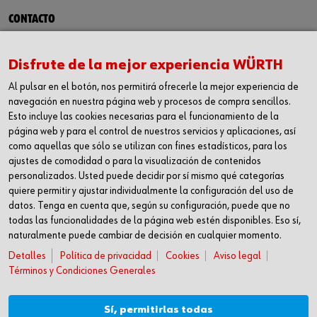
CONTACTO
Würth Industria España, S.A.
Carrer dels Joiers, 21
Disfrute de la mejor experiencia WÜRTH
08184 Palau-solità i Plegamans
Al pulsar en el botón, nos permitirá ofrecerle la mejor experiencia de
Barcelona
navegación en nuestra página web y procesos de compra sencillos.
Inc. Reg. Merc. de Barcelona
Esto incluye las cookies necesarias para el funcionamiento de la
Tomo 31268
página web y para el control de nuestros servicios y aplicaciones, así
Folio 81
como aquellas que sólo se utilizan con fines estadísticos, para los
ajustes de comodidad o para la visualización de contenidos
Hoja B-192462 Incscrip. 1a
personalizados. Usted puede decidir por sí mismo qué categorías
CIF – A61818670
quiere permitir y ajustar individualmente la configuración del uso de
T +34 938.602.110
datos. Tenga en cuenta que, según su configuración, puede que no
F +34 938.643.332
todas las funcionalidades de la página web estén disponibles. Eso sí,
naturalmente puede cambiar de decisión en cualquier momento.
industria@wurth-industria.es
Detalles
Política de privacidad
Cookies
Aviso legal
SÍGUENOS
Términos y Condiciones Generales
Linkedin
YouTube
Sí, permitirlas todas