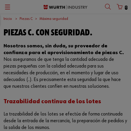
0
Inicio
Piezas C
Máxima seguridad
Zurück
Zurück
Zurück
Zurück
Zurück
Zurück
Zurück
PIEZAS C. CON SEGURIDAD.
Gestión de piezas C
Seguridad laboral
Calidad
Empresa
El trabajo perfecto
Español
Número de cliente
Nosotros somos, sin duda, su proveedor de
Máxima seguridad
Productos químicos
Superficies
Centro logístico europeo
Oportunidades laborales
English
confianza para el aprovisionamiento de piezas C.
Nos aseguramos de que tenga la cantidad adecuada de
Número de socio
Sistema Kanban
Productos de aplicación específica
Internacional
piezas pequeñas con la calidad adecuada para sus
necesidades de producción, en el momento y lugar de uso
Sistemas para los puestos de trabajo
Surtidos
Sostenibilidad
adecuados (..). Es precisamente esta seguridad la que hace
Contraseña
que nuestros clientes confíen en nuestras soluciones.
Aprovisionamiento electrónico
Elementos de fijación
Compliance
Trazabilidad continua de los lotes
Sistema de gestión de almacenes
Conjuntos
Eventos
¿Ha olvidado su contraseña?
La trazabilidad de los lotes se efectúa de forma continuada
Recordar datos de acceso
Gestión de materiales
Herramientas
Ferias
desde la entrada de la mercancía, la preparación de pedidos y
la salida de los mismos.