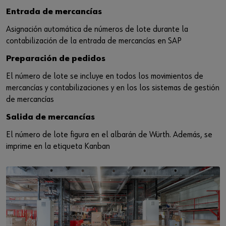
Iniciar sesión
Integración de proveedores
Piezas especiales
Noticias
Entrada de mercancías
Industrias
Descarga
Asignación automática de números de lote durante la
contabilización de la entrada de mercancías en SAP
o
Asesoria
Contacto
Preparación de pedidos
¿Le gustaría ser un cliente online?
El número de lote se incluye en todos los movimientos de
mercancías y contabilizaciones y en los los sistemas de gestión
Regístrese aquí en tres pasos sencillos para usar todas las
de mercancías
funciones de la tienda.
Salida de mercancías
Ventas solo para clientes empresariales
El número de lote figura en el albarán de Würth. Además, se
Registrarse ahora
imprime en la etiqueta Kanban