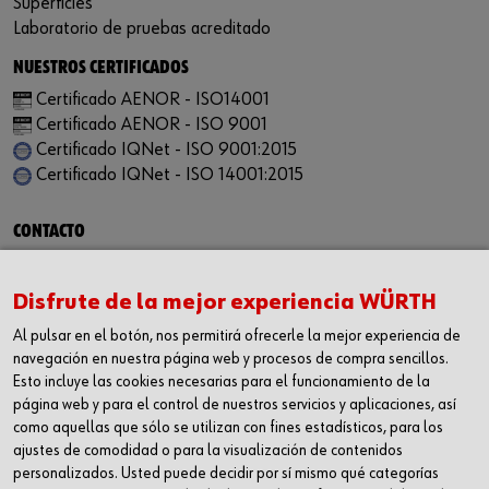
Superficies
Laboratorio de pruebas acreditado
NUESTROS CERTIFICADOS
Certificado AENOR - ISO14001
Certificado AENOR - ISO 9001
Certificado IQNet - ISO 9001:2015
Certificado IQNet - ISO 14001:2015
CONTACTO
Würth Industria España, S.A.
Carrer dels Joiers, 21
Disfrute de la mejor experiencia WÜRTH
08184 Palau-solità i Plegamans
Al pulsar en el botón, nos permitirá ofrecerle la mejor experiencia de
Barcelona
navegación en nuestra página web y procesos de compra sencillos.
Inc. Reg. Merc. de Barcelona
Esto incluye las cookies necesarias para el funcionamiento de la
Tomo 31268
página web y para el control de nuestros servicios y aplicaciones, así
Folio 81
como aquellas que sólo se utilizan con fines estadísticos, para los
ajustes de comodidad o para la visualización de contenidos
Hoja B-192462 Incscrip. 1a
personalizados. Usted puede decidir por sí mismo qué categorías
CIF – A61818670