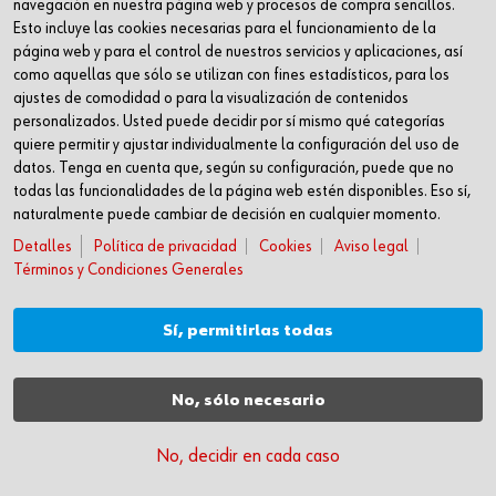
navegación en nuestra página web y procesos de compra sencillos.
Inc. Reg. Merc. de Barcelona
Esto incluye las cookies necesarias para el funcionamiento de la
Tomo 31268
página web y para el control de nuestros servicios y aplicaciones, así
Folio 81
como aquellas que sólo se utilizan con fines estadísticos, para los
ajustes de comodidad o para la visualización de contenidos
Hoja B-192462 Incscrip. 1a
personalizados. Usted puede decidir por sí mismo qué categorías
CIF – A61818670
quiere permitir y ajustar individualmente la configuración del uso de
T +34 938.602.110
datos. Tenga en cuenta que, según su configuración, puede que no
F +34 938.643.332
todas las funcionalidades de la página web estén disponibles. Eso sí,
naturalmente puede cambiar de decisión en cualquier momento.
industria@wurth-industria.es
Detalles
Política de privacidad
Cookies
Aviso legal
SÍGUENOS
Términos y Condiciones Generales
Linkedin
YouTube
Sí, permitirlas todas
MÁS INFORMACIÓN
Noticias
No, sólo necesario
Centro de descargas
No, decidir en cada caso