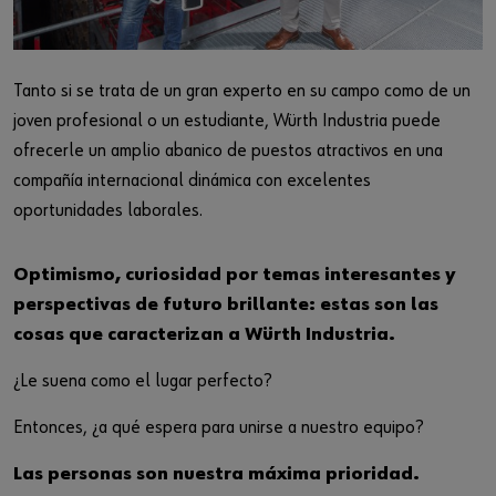
Iniciar sesión
Integración de proveedores
Piezas especiales
Noticias
Industrias
Descarga
o
Tanto si se trata de un gran experto en su campo como de un
Asesoria
Contacto
joven profesional o un estudiante, Würth Industria puede
¿Le gustaría ser un cliente online?
ofrecerle un amplio abanico de puestos atractivos en una
compañía internacional dinámica con excelentes
Regístrese aquí en tres pasos sencillos para usar todas las
oportunidades laborales.
funciones de la tienda.
Ventas solo para clientes empresariales
Optimismo, curiosidad por temas interesantes y
perspectivas de futuro brillante: estas son las
Registrarse ahora
cosas que caracterizan a Würth Industria.
¿Le suena como el lugar perfecto?
Entonces, ¿a qué espera para unirse a nuestro equipo?
Las personas son nuestra máxima prioridad.