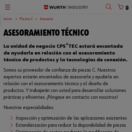
0
Inicio
Piezas C
Asesoria
Zurück
Zurück
Zurück
Zurück
Zurück
Zurück
Zurück
ASESORAMIENTO TÉCNICO
Gestión de piezas C
Seguridad laboral
Calidad
Empresa
El trabajo perfecto
Español
Número de cliente
®
La unidad de negocio CPS
TEC estará encantada
Máxima seguridad
Productos químicos
Superficies
Centro logístico europeo
Oportunidades laborales
English
de ayudarle en relación con el asesoramiento
técnico de productos y la tecnologías de conexión.
Número de socio
Sistema Kanban
Productos de aplicación específica
Internacional
Somos su proveedor de confianza de piezas C. Nuestros
expertos estarán encantados de asesorarle y ayudarle en
Sistemas para los puestos de trabajo
Surtidos
Sostenibilidad
relación con el asesoramiento técnico y el diseño de
Contraseña
productos. Y trabajarán con usted para desarrollar soluciones
Aprovisionamiento electrónico
Elementos de fijación
Compliance
prácticas y eficientes. ¡Póngase en contacto con nosotros!
Sistema de gestión de almacenes
Conjuntos
Eventos
Nuestras especialidades:
¿Ha olvidado su contraseña?
Inspección y optimización de las aplicaciones existentes
Recordar datos de acceso
Gestión de materiales
Herramientas
Ferias
Estandarización para reducir la disponibilidad de piezas