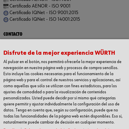
Certificado AENOR - ISO 9001
Certificado IQNet - ISO 9001:2015
Certificado IQNet - ISO 14001:2015
CONTACTO
Würth Industria España, S.A.
Carrer dels Joiers, 21
Disfrute de la mejor experiencia WÜRTH
08184 Palau-solità i Plegamans
Al pulsar en el botón, nos permitirá ofrecerle la mejor experiencia de
Barcelona
navegación en nuestra página web y procesos de compra sencillos.
Inc. Reg. Merc. de Barcelona
Esto incluye las cookies necesarias para el funcionamiento de la
Tomo 31268
página web y para el control de nuestros servicios y aplicaciones, así
Folio 81
como aquellas que sólo se utilizan con fines estadísticos, para los
ajustes de comodidad o para la visualización de contenidos
Hoja B-192462 Incscrip. 1a
personalizados. Usted puede decidir por sí mismo qué categorías
CIF – A61818670
quiere permitir y ajustar individualmente la configuración del uso de
T +34 938.602.110
datos. Tenga en cuenta que, según su configuración, puede que no
F +34 938.643.332
todas las funcionalidades de la página web estén disponibles. Eso sí,
naturalmente puede cambiar de decisión en cualquier momento.
industria@wurth-industria.es