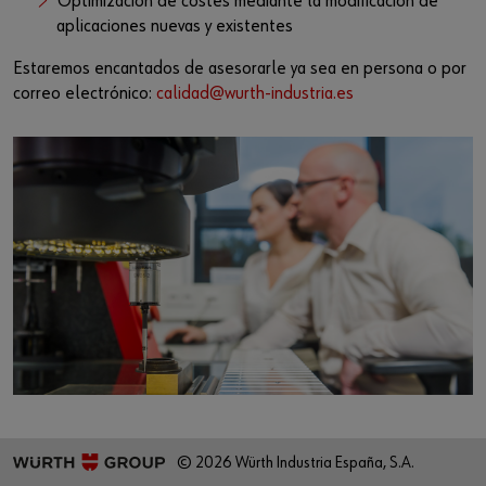
Optimización de costes mediante la modificación de
Iniciar sesión
Integración de proveedores
Piezas especiales
Noticias
aplicaciones nuevas y existentes
Industrias
Descarga
Estaremos encantados de asesorarle ya sea en persona o por
o
correo electrónico:
calidad@wurth-industria.es
Asesoria
Contacto
¿Le gustaría ser un cliente online?
Regístrese aquí en tres pasos sencillos para usar todas las
funciones de la tienda.
Ventas solo para clientes empresariales
Registrarse ahora
© 2026 Würth Industria España, S.A.