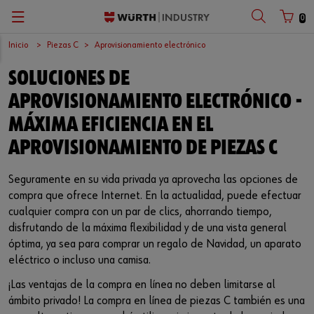
0
Inicio
Piezas C
Aprovisionamiento electrónico
Zurück
Zurück
Zurück
Zurück
Zurück
Zurück
Zurück
SOLUCIONES DE
Gestión de piezas C
Seguridad laboral
Calidad
Empresa
El trabajo perfecto
Español
Número de cliente
APROVISIONAMIENTO ELECTRÓNICO -
Máxima seguridad
Productos químicos
Superficies
Centro logístico europeo
Oportunidades laborales
English
MÁXIMA EFICIENCIA EN EL
APROVISIONAMIENTO DE PIEZAS C
Número de socio
Sistema Kanban
Productos de aplicación específica
Internacional
Seguramente en su vida privada ya aprovecha las opciones de
Sistemas para los puestos de trabajo
Surtidos
Sostenibilidad
compra que ofrece Internet. En la actualidad, puede efectuar
Contraseña
cualquier compra con un par de clics, ahorrando tiempo,
Aprovisionamiento electrónico
Elementos de fijación
Compliance
disfrutando de la máxima flexibilidad y de una vista general
óptima, ya sea para comprar un regalo de Navidad, un aparato
Sistema de gestión de almacenes
Conjuntos
Eventos
¿Ha olvidado su contraseña?
eléctrico o incluso una camisa.
Recordar datos de acceso
¡Las ventajas de la compra en línea no deben limitarse al
Gestión de materiales
Herramientas
Ferias
ámbito privado! La compra en línea de piezas C también es una