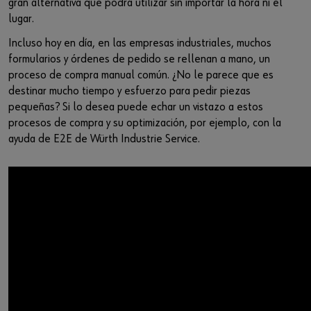
gran alternativa que podrá utilizar sin importar la hora ni el
Iniciar sesión
Integración de proveedores
Piezas especiales
Noticias
lugar.
Industrias
Descarga
Incluso hoy en día, en las empresas industriales, muchos
o
formularios y órdenes de pedido se rellenan a mano, un
Asesoria
Contacto
proceso de compra manual común. ¿No le parece que es
¿Le gustaría ser un cliente online?
destinar mucho tiempo y esfuerzo para pedir piezas
pequeñas? Si lo desea puede echar un vistazo a estos
Regístrese aquí en tres pasos sencillos para usar todas las
procesos de compra y su optimización, por ejemplo, con la
funciones de la tienda.
ayuda de E2E de Würth Industrie Service.
Ventas solo para clientes empresariales
Registrarse ahora