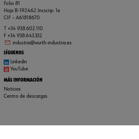
Folio 81
Hoja B-192462 Incscrip. 1a
CIF – A61818670
T +34 938.602.110
F +34 938.643.332
industria@wurth-industria.es
SÍGUENOS
Linkedin
YouTube
MÁS INFORMACIÓN
Noticias
Centro de descargas