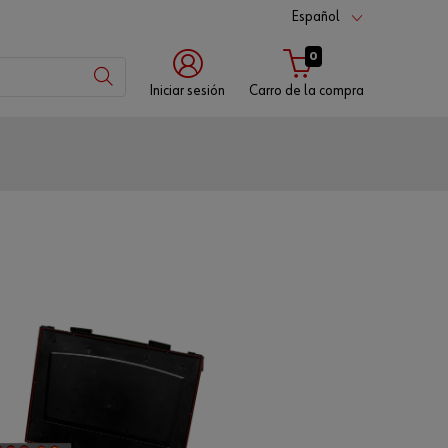
Español
0
Iniciar sesión
Carro de la compra
Número
de
cliente
Número
de
socio
Contraseña