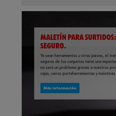
MALETÍN PARA SURTIDOS:
SEGURO.
O
Ya sean herramientas u otras piezas, el tr
s
seguros de los conjuntos tiene una importa
no será un problema gracias a nuestros pr
Y
cajas, carros portaherramientas y maletines
Más información