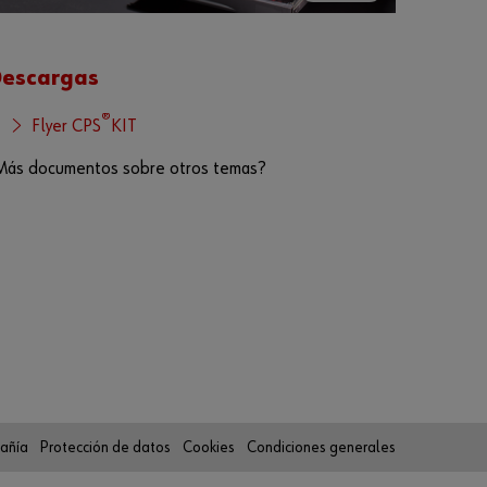
al
es
escargas
Re
gi
st
®
Flyer CPS
KIT
ra
rs
e
Más documentos sobre otros temas?
ah
or
a
añía
Protección de datos
Cookies
Condiciones generales