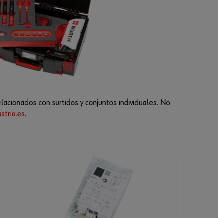
¿Ha
olvida
do su
contra
seña?
Recordar
datos de
acionados con surtidos y conjuntos individuales. No
acceso
stria.es
.
Iniciar
sesión
o
¿Le
gust
aría