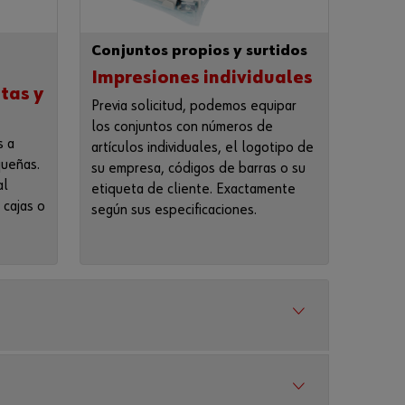
ser
un
clien
Conjuntos propios y surtidos
te
onlin
Impresiones individuales
e?
tas y
Previa solicitud, podemos equipar
Regíst
los conjuntos con números de
rese
s a
artículos individuales, el logotipo de
aquí
queñas.
su empresa, códigos de barras o su
en
al
etiqueta de cliente. Exactamente
tres
 cajas o
según sus especificaciones.
pasos
sencil
los
para
usar
todas
las
funcio
nes