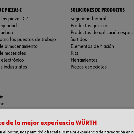
DE PIEZAS C
SOLUCIONES DE PRODUCTOS
 las piezas C?
Seguridad laboral
eguridad
Productos químicos
Kanban
Productos de aplicación especí
para los puestos de trabajo
Surtidos
de almacenamiento
Elementos de fijación
de materiales
Kits
 electrónico
Herramientas
s industriales
Piezas especiales
S
in
be
ORMACIÓN
te de la mejor experiencia WÜRTH
e descargas
en el botón, nos permitirá ofrecerle la mejor experiencia de navegación en 