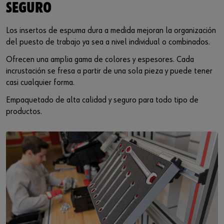
Iniciar sesión
Integración de proveedores
Piezas especiales
Noticias
SEGURO
Industrias
Descarga
Los insertos de espuma dura a medida mejoran la organización
o
del puesto de trabajo ya sea a nivel individual o combinados.
Asesoria
Contacto
Ofrecen una amplia gama de colores y espesores. Cada
¿Le gustaría ser un cliente online?
incrustación se fresa a partir de una sola pieza y puede tener
casi cualquier forma.
Regístrese aquí en tres pasos sencillos para usar todas las
funciones de la tienda.
Empaquetado de alta calidad y seguro para todo tipo de
productos.
Ventas solo para clientes empresariales
Registrarse ahora