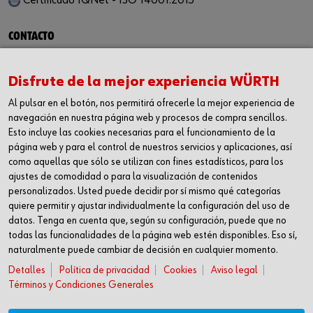
Certificado IQNet - ISO 14001:2015
CONTACTO
Würth Industria España, S.A.
Carrer dels Joiers, 21
Disfrute de la mejor experiencia WÜRTH
08184 Palau-solità i Plegamans
Al pulsar en el botón, nos permitirá ofrecerle la mejor experiencia de
Barcelona
navegación en nuestra página web y procesos de compra sencillos.
Inc. Reg. Merc. de Barcelona
Esto incluye las cookies necesarias para el funcionamiento de la
Tomo 31268
página web y para el control de nuestros servicios y aplicaciones, así
Folio 81
como aquellas que sólo se utilizan con fines estadísticos, para los
ajustes de comodidad o para la visualización de contenidos
Hoja B-192462 Incscrip. 1a
personalizados. Usted puede decidir por sí mismo qué categorías
CIF – A61818670
quiere permitir y ajustar individualmente la configuración del uso de
T +34 938.602.110
datos. Tenga en cuenta que, según su configuración, puede que no
F +34 938.643.332
todas las funcionalidades de la página web estén disponibles. Eso sí,
naturalmente puede cambiar de decisión en cualquier momento.
industria@wurth-industria.es
Detalles
Política de privacidad
Cookies
Aviso legal
SÍGUENOS
Términos y Condiciones Generales
Linkedin
YouTube