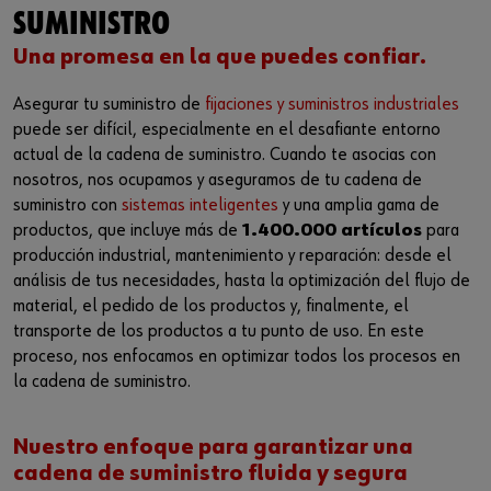
Iniciar sesión
Integración de proveedores
Piezas especiales
Noticias
SUMINISTRO
Una promesa en la que puedes confiar.
Industrias
Descarga
o
Asegurar tu suministro de
fijaciones y suministros industriales
Asesoria
Contacto
puede ser difícil, especialmente en el desafiante entorno
¿Le gustaría ser un cliente online?
actual de la cadena de suministro. Cuando te asocias con
nosotros, nos ocupamos y aseguramos de tu cadena de
Regístrese aquí en tres pasos sencillos para usar todas las
suministro con
sistemas inteligentes
y una amplia gama de
funciones de la tienda.
productos, que incluye más de
1.400.000 artículos
para
producción industrial, mantenimiento y reparación: desde el
Ventas solo para clientes empresariales
análisis de tus necesidades, hasta la optimización del flujo de
Registrarse ahora
material, el pedido de los productos y, finalmente, el
transporte de los productos a tu punto de uso. En este
proceso, nos enfocamos en optimizar todos los procesos en
la cadena de suministro.
Nuestro enfoque para garantizar una
cadena de suministro fluida y segura