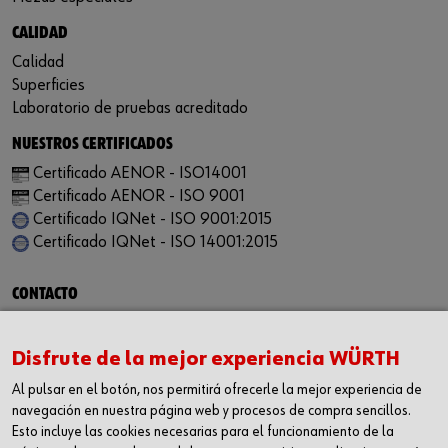
CALIDAD
Calidad
Superficies
Laboratorio de pruebas acreditado
NUESTROS CERTIFICADOS
Certificado AENOR - ISO14001
Certificado AENOR - ISO 9001
Certificado IQNet - ISO 9001:2015
Certificado IQNet - ISO 14001:2015
CONTACTO
Würth Industria España, S.A.
Carrer dels Joiers, 21
Disfrute de la mejor experiencia WÜRTH
08184 Palau-solità i Plegamans
Al pulsar en el botón, nos permitirá ofrecerle la mejor experiencia de
Barcelona
navegación en nuestra página web y procesos de compra sencillos.
Inc. Reg. Merc. de Barcelona
Esto incluye las cookies necesarias para el funcionamiento de la