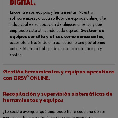
DIGITAL.
Iniciar sesión
Integración de proveedores
Piezas especiales
Noticias
Encuentre sus equipos y herramientas. Nuestro
Industrias
Descarga
software muestra toda su flota de equipos online, y le
o
indica cuál es su ubicación de almacenamiento y qué
Asesoria
Contacto
empleado está utilizando cada equipo.
Gestión de
¿Le gustaría ser un cliente online?
equipos sencilla y eficaz como nunca antes
,
accesible a través de una aplicación o una plataforma
Regístrese aquí en tres pasos sencillos para usar todas las
online. Ahorrará trabajo de mantenimiento, tiempo y
funciones de la tienda.
costes.
Ventas solo para clientes empresariales
Gestión herramientas y equipos operativos
Registrarse ahora
®
con ORSY
ONLINE.
Recopilación y supervisión sistemáticas de
herramientas y equipos
¿Le cuesta averiguar qué empleado tiene cada una de sus
máquinas y herramientas? ¿En qué emplazamiento se