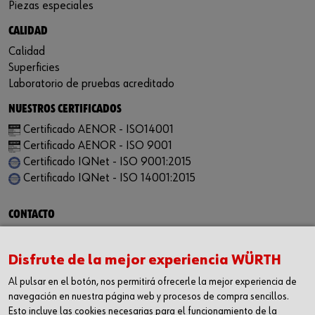
Piezas especiales
CALIDAD
Calidad
Superficies
Laboratorio de pruebas acreditado
NUESTROS CERTIFICADOS
Certificado AENOR - ISO14001
Certificado AENOR - ISO 9001
Certificado IQNet - ISO 9001:2015
Certificado IQNet - ISO 14001:2015
CONTACTO
Würth Industria España, S.A.
Carrer dels Joiers, 21
Disfrute de la mejor experiencia WÜRTH
08184 Palau-solità i Plegamans
Al pulsar en el botón, nos permitirá ofrecerle la mejor experiencia de
Barcelona
navegación en nuestra página web y procesos de compra sencillos.
Inc. Reg. Merc. de Barcelona
Esto incluye las cookies necesarias para el funcionamiento de la