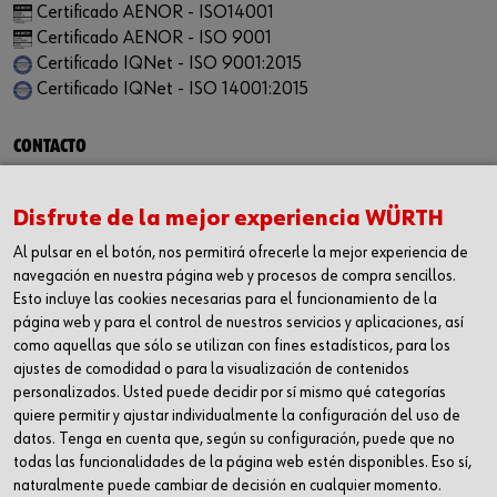
Certificado AENOR - ISO14001
Certificado AENOR - ISO 9001
Certificado IQNet - ISO 9001:2015
Certificado IQNet - ISO 14001:2015
CONTACTO
Würth Industria España, S.A.
Carrer dels Joiers, 21
Disfrute de la mejor experiencia WÜRTH
08184 Palau-solità i Plegamans
Al pulsar en el botón, nos permitirá ofrecerle la mejor experiencia de
Barcelona
navegación en nuestra página web y procesos de compra sencillos.
Inc. Reg. Merc. de Barcelona
Esto incluye las cookies necesarias para el funcionamiento de la
Tomo 31268
página web y para el control de nuestros servicios y aplicaciones, así
Folio 81
como aquellas que sólo se utilizan con fines estadísticos, para los
ajustes de comodidad o para la visualización de contenidos
Hoja B-192462 Incscrip. 1a
personalizados. Usted puede decidir por sí mismo qué categorías
CIF – A61818670
quiere permitir y ajustar individualmente la configuración del uso de
T +34 938.602.110
datos. Tenga en cuenta que, según su configuración, puede que no
F +34 938.643.332
todas las funcionalidades de la página web estén disponibles. Eso sí,
naturalmente puede cambiar de decisión en cualquier momento.
industria@wurth-industria.es