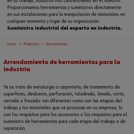
en su trabajo, nosotros nos concentramos en el nuestro:
Iniciar sesión
Integración de proveedores
Piezas especiales
Noticias
Proporcionamos herramientas y suministros directamente
en sus instalaciones para la manipulación de materiales en
Industrias
Descarga
cualquier momento y lugar de su organización.
o
Suministro industrial del experto en industria.
Asesoria
Contacto
¿Le gustaría ser un cliente online?
Inicio
Productos
Herramientas
Regístrese aquí en tres pasos sencillos para usar todas las
funciones de la tienda.
Arrendamiento de herramientas para la
industria
Ventas solo para clientes empresariales
Registrarse ahora
Ya se trate de metalurgia o carpintería, de tratamiento de
superficies, desbaste, perforación, taladrado, limado, corte,
serrado o fresado: tan diferentes como son las etapas del
trabajo y los materiales que se procesan en su empresa, lo
son los requisitos para los accesorios o los requisitos para el
suministro de herramientas para cada etapa del trabajo o de
reparación.